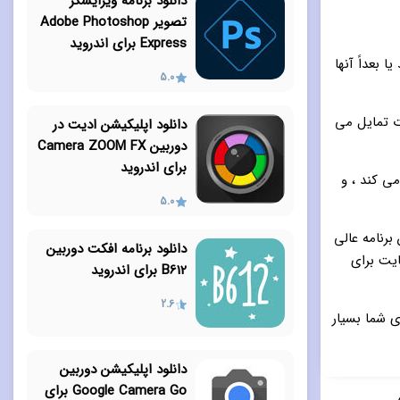
دانلود برنامه ویرایشگر
تصویر Adobe Photoshop
Express برای اندروید
 بعداً آنها
5.0
چسبانید ، و در صورت تمایل می
دانلود اپلیکیشن ادیت در
دوربین Camera ZOOM FX
برای اندروید
ا کمک می کند ، و
5.0
 برنامه عالی
دانلود برنامه افکت دوربین
ایین صفحه با نسخه ۲۱٫۷٫۱۴ و با حجم تقریبی ۴۰ مگابایت برای
B612 برای اندروید
2.6
ی شما بسیار
دانلود اپلیکیشن دوربین
Google Camera Go برای