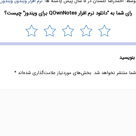
وسط:
احمدرضا گلستان
در
5 سال پیش
(دسته ها:
نرم افزار ویندوز
,
ویندوز
)
رای شما به "دانلود نرم افزار QOwnNotes برای ویندوز" چیست؟
 بنویسید
شما منتشر نخواهد شد.
بخش‌های موردنیاز علامت‌گذاری شده‌اند
*