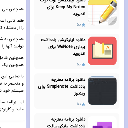
دانلود اپلیکیشن نوت بوک
Keep My Notes برای
همچنین می توانید از برنام
اندروید
فقط کافی است ا
5.0
را از دستگاه 
دانلود اپلیکیشن یادداشت
توانید آنها را 
برداری WeNote برای
اندروید
همچنین یک ویترین 
5.0
با تمامی این گ
دانلود برنامه دفترچه
یادداشت Simplenote برای
سیستم خود نیز
ویندوز
این برنامه من
5.0
مفید و کاربردی
دانلود برنامه دفترچه
یادداشت مایکروسافت