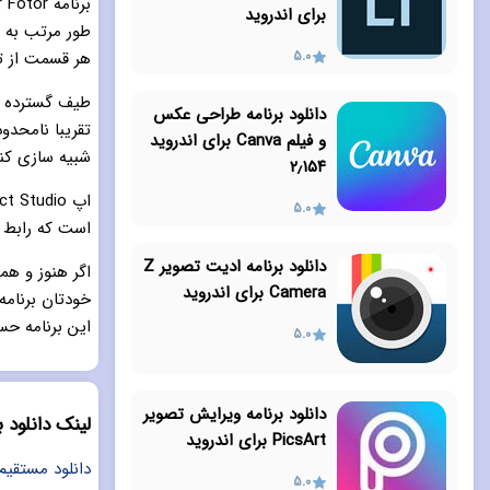
برای اندروید
طور مرتب به ر
5.0
هر قسمت از ت
طیف گسترده ای
دانلود برنامه طراحی عکس
و فیلم Canva برای اندروید
شبیه سازی کنی
۲٫۱۵۴
5.0
است که رابط ک
دانلود برنامه ادیت تصویر Z
اگر هنوز و هم
Camera برای اندروید
خودتان برنامه
این برنامه حس
5.0
دانلود برنامه ویرایش تصویر
لینک دانلود برنامه 
PicsArt برای اندروید
دانلود مستقیم اپلیکیشن Fotor - ن
5.0