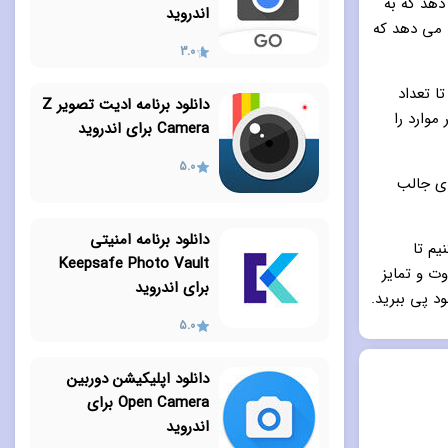
 می دهد که به
اندروید
ا می دهد که
3.0
ا تعداد
دانلود برنامه ادیت تصویر Z
فیلم، Vintage، B&W، Kaleidoscope و سایر موارد را
Camera برای اندروید
5.0
گی های جالب
دانلود برنامه امنیتی
یم تا
Keepsafe Photo Vault
وت و تمایز
برای اندروید
د پی ببرید.
5.0
دانلود اپلیکیشن دوربین
Open Camera برای
اندروید