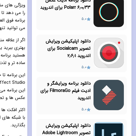
دانلود برنامه ادیت عکس
۶٫۰٫۳۳ Polarr‏ برای اندروید
را می دهد تا 
5.0
می ‌توانید تن
اگر از علاقه 
دانلود اپلیکیشن ویرایش
بهتری ببرید ی
تصویر Socialcam برای
اندروید ۲٫۶٫۱
ساده تر و لذ
5.0
دانلود برنامه ویرایشگر و
این برنامه می
ادیت فیلم FilmoraGo برای
عکس ها و تصاویر با است
اندروید
اکثر افکت ها 
5.0
با شبکه های ا
بگذارید.
دانلود اپلیکیشن ویرایش
تصویر Adobe Lightroom