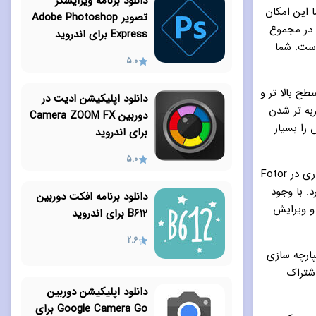
دانلود برنامه ویرایشگر
 به شما این امکان
تصویر Adobe Photoshop
. در مجموع
Express برای اندروید
لتر و افکت مختلف است. شما
5.0
ح بالا تر و
دانلود اپلیکیشن ادیت در
به تر شدن
دوربین Camera ZOOM FX
کس را بسیار
برای اندروید
5.0
این برنامه تا حدود بسیاری شبیه برنامه فتوشاپ ادوبی می باشد. ویژگی های مثبت بسیاری در Fotor
ارد. با وجود
دانلود برنامه افکت دوربین
 و ویرایش
B612 برای اندروید
2.6
پارچه سازی
اشتراک
دانلود اپلیکیشن دوربین
Google Camera Go برای