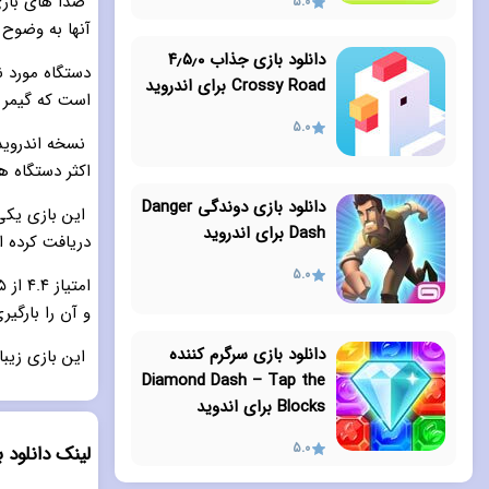
صدا های بازی
5.0
آنها به وضوح
دانلود بازی جذاب ۴٫۵٫۰
Crossy Road برای اندروید
است که گیمر ه
5.0
اکثر دستگاه ه
دانلود بازی دوندگی Danger
این بازی یکی 
Dash برای اندروید
دریافت کرده 
5.0
و آن را بارگیر
دانلود بازی سرگرم کننده
این بازی زیبا 
Diamond Dash – Tap the
Blocks برای اندوید
5.0
لینک دانلود بازی شمشیری  Hope