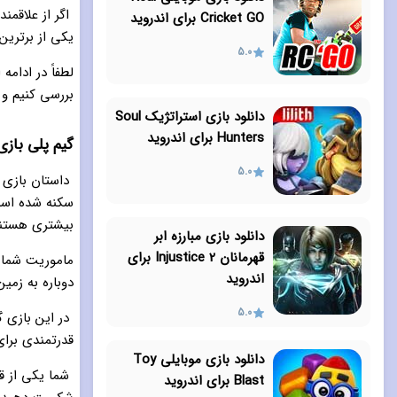
اگر از علاقمن
Cricket GO برای اندروید
یکی از برترین
5.0
لطفاً در ادامه
بررسی کنیم و 
دانلود بازی استراتژیک Soul
Hunters برای اندروید
گیم پلی بازی losion-Never Lose Hope
5.0
داستان بازی ا
سکنه شده است 
بیشتری هستند 
دانلود بازی مبارزه ابر
قهرمانان Injustice 2 برای
ماموریت شما ا
اندروید
دوباره به زمی
5.0
در این بازی گی
قدرتمندی برای
دانلود بازی موبایلی Toy
شما یکی از قد
Blast برای اندروید