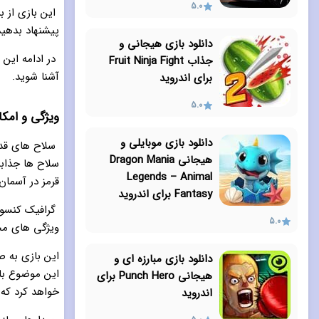
5.0
این بازی از ب
پیشنهاد بدهید
دانلود بازی هیجانی و
در ادامه این 
جذاب Fruit Ninja Fight
آشنا شوید.
برای اندروید
5.0
ویژگی و امکانات بازی  Hope
دانلود بازی موبایلی و
سلاح های قدر
هیجانی Dragon Mania
سلاح ها جذابی
Legends – Animal
قرمز در آسما
Fantasy برای اندروید
گرافیک کنسولی
5.0
ویژگی های مح
این بازی به ص
دانلود بازی مبارزه ای و
این موضوع باع
هیجانی Punch Hero برای
خواهد کرد که
اندروید