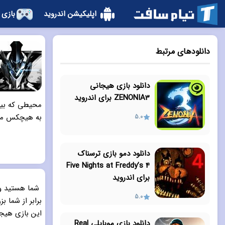
اپلیکیشن اندروید
بازی 
دانلودهای مرتبط
دانلود بازی هیجانی
ZENONIA3 برای اندروید
محیطی که بیشت
به هیچکس مجا
5.0
دانلود دمو بازی ترسناک
Five Nights at Freddy’s 4
برای اندروید
شما هستید و 
5.0
برابر از شما ب
این بازی هیجا
دانلود بازی موبایلی Real