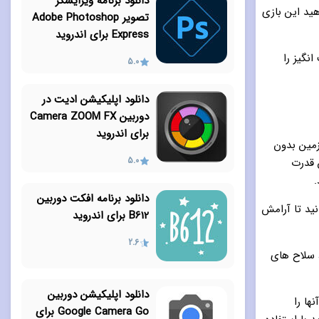
دانلود برنامه ویرایشگر
ید این بازی
تصویر Adobe Photoshop
Express برای اندروید
انگیز را
5.0
دانلود اپلیکیشن ادیت در
دوربین Camera ZOOM FX
برای اندروید
زمین بدون
5.0
 قدرت
.
دانلود برنامه افکت دوربین
نید تا آرامش
B612 برای اندروید
2.6
، سلاح های
دانلود اپلیکیشن دوربین
ها را
Google Camera Go برای