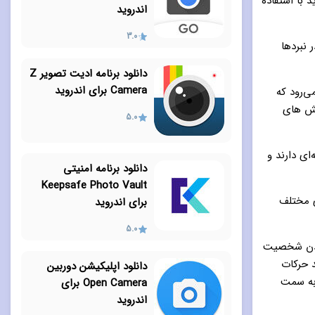
 با استفاده
اندروید
3.0
 نبردها
دانلود برنامه ادیت تصویر Z
Camera برای اندروید
ی‌رود که
لش های
5.0
ی دارند و
دانلود برنامه امنیتی
Keepsafe Photo Vault
 مختلف
برای اندروید
5.0
ردن شخصیت
د حرکات
دانلود اپلیکیشن دوربین
 به سمت
Open Camera برای
اندروید