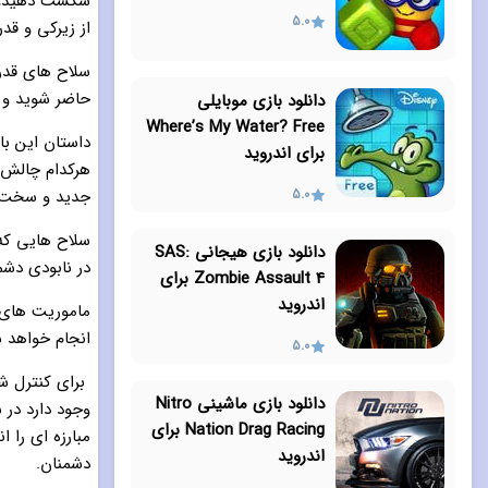
شکست دهید، دش
5.0
از زیرکی و قدر
سلاح های قدرت
حاضر شوید و د
دانلود بازی موبایلی
Where’s My Water? Free
داستان این با
برای اندروید
هرکدام چالش 
جدید و سخت تر
5.0
سلاح هایی که
دانلود بازی هیجانی SAS:
در نابودی دشم
Zombie Assault 4 برای
اندروید
ماموریت های 
انجام خواهد 
5.0
برای کنترل 
دانلود بازی ماشینی Nitro
وجود دارد در 
Nation Drag Racing برای
مبارزه ای را 
اندروید
دشمنان.