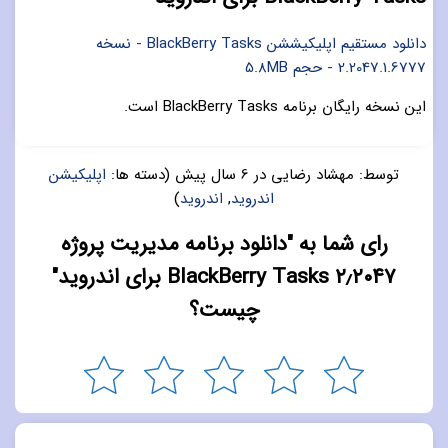
دانلود مستقیم اپلیکیششن BlackBerry Tasks - نسخه
2.2047.1.6777 - حجم 5.8MB
این نسخه رایگان برنامه BlackBerry Tasks است.
توسط:
مهشاد رضایی
در
6 سال پیش
(دسته ها:
اپلیکیشن
اندروید
,
اندروید
)
رای شما به "دانلود برنامه مدیریت پروژه
۲٫۲۰۴۷ BlackBerry Tasks برای اندروید"
چیست؟