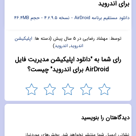
برای اندروید
دانلود مستقیم برنامه AirDroid - نسخه 4.2.9.5 - حجم 46.4MB
توسط:
مهشاد رضایی
در
5 سال پیش
(دسته ها:
اپلیکیشن
اندروید
,
اندروید
)
رای شما به "دانلود اپلیکیشن مدیریت فایل
AirDroid برای اندروید" چیست؟
دیدگاهتان را بنویسید
نشانی ایمیل شما منتشر نخواهد شد.
بخش‌های موردنیاز