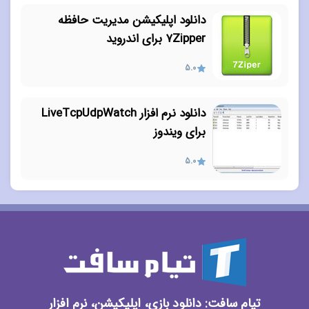
دانلود اپلیکیشن مدیریت حافظه
۷Zipper برای اندروید
5.0
دانلود نرم افزار LiveTcpUdpWatch
برای ویندوز
5.0
تیام سافت: دانلود بازی، اپلیکیشن، نرم افزار