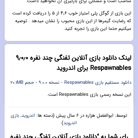
مناسب است و مشکلی برای بارگیری آن نخواهید داشت.
این بازی از گوگل پلی امتیاز خوب ۴٫۶ از ۵ را دریافت کرده است
که رضایت گیمرها از این بازی محبوب را نشان میدهد . توصیه
میکنیم حتما این بازی را تجربه کنید.
لینک دانلود بازی آنلاین تفنگی چند نفره ۹٫۰٫۰
Respawnables برای اندروید
دانلود مستقیم بازی Respawnables - نسخه 9.0.0 - حجم 20.1MB
این نسخه رسمی بازی Respawnables است.
توسط:
ابوالفضل هزاره
در
6 سال پیش
(دسته ها:
اندروید
,
بازی
اندروید
)
رای شما به "دانلود بازی آنلاین تفنگی چند نفره