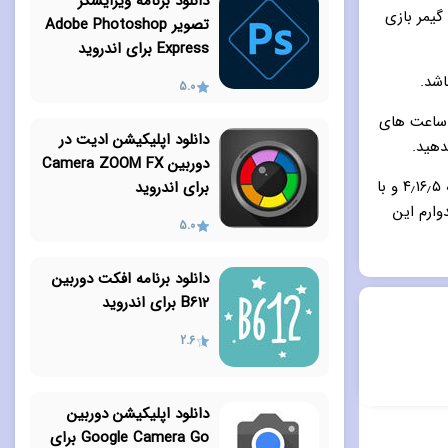
دانلود برنامه ویرایشگر
گیمر بازی
تصویر Adobe Photoshop
Express برای اندروید
5.0
د ساعت های
دانلود اپلیکیشن ادیت در
دهید.
دوربین Camera ZOOM FX
شما می توانید این بازی جذاب را از طریق لینک پایین صفحه به صورت مستقیم با نسخه ۴٫۱۶٫۵ و با
برای اندروید
یدوارم این
5.0
دانلود برنامه افکت دوربین
B612 برای اندروید
2.6
دانلود اپلیکیشن دوربین
Google Camera Go برای