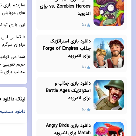
سازنده بازی ت
vs. Zombies Heroes برای
های موبایلی ب
اندروید
این بازی توانسته است امتیاز ۴٫۶ را از ۵
5.0
با تمامی این 
دانلود بازی استراتژیک
فراوان سرگرم 
جذاب Forge of Empires
برای اندروید
5.0
مطلب برای شما
دانلود بازی جذاب و
استراتژیک Battle Ages
برای اندروید
لینک دانلود بازی موبایل
5.0
دانلود مستقیم بازی New Star Soccer - نسخه 
دانلود بازی Angry Birds
Match برای اندروید