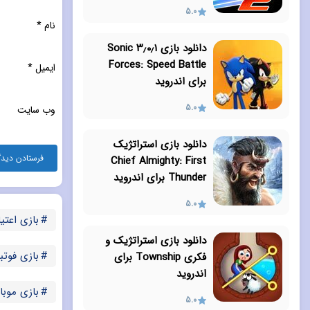
5.0
نام
*
دانلود بازی ۳٫۰٫۱ Sonic
Forces: Speed Battle
ایمیل
*
برای اندروید
5.0
وب‌ سایت
دانلود بازی استراتژیک
Chief Almighty: First
Thunder برای اندروید
5.0
بازی اعتیا
دانلود بازی استراتژیک و
بازی فوتب
فکری Township برای
اندروید
بازی موبایل 
5.0