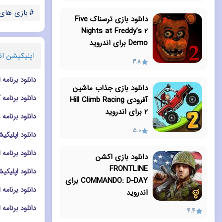
بازی های
دانلود بازی ترسناک Five
Nights at Freddy’s 2
Demo برای اندروید
اپلیکیشن ان
3.8
دانلود برنامه ادیت تصا
دانلود بازی جذاب ماشین
دانلود برنامه گالری msung Gallery
آفرودی Hill Climb Racing
2 برای اندروید
دانلود برنامه ویرایشگر تصویر s
5.0
دانلود اپلیکیشن ادیت در
دانلود برنامه افکت دو
دانلود بازی اکشن
FRONTLINE
دانلود اپلیکیشن دوربین ra Go
COMMANDO: D-DAY برای
دانلود برنامه ادیت تصویر
اندروید
دانلود برنامه امنیتی afe Photo Vault
4.4