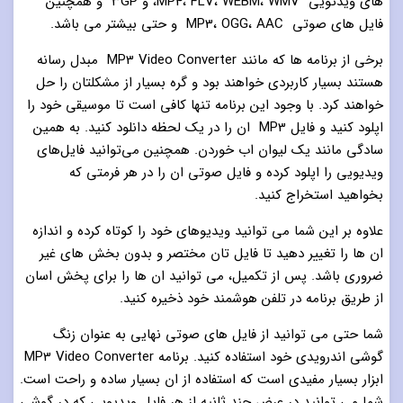
های ویدئویی MP4، FLV، WEBM، WMV، و ۳GP و همچنین
فایل های صوتی MP3، OGG، AAC و حتی بیشتر می باشد.
برخی از برنامه ها که مانند MP3 Video Converter مبدل رسانه
هستند بسیار کاربردی خواهند بود و گره بسیار از مشکلتان را حل
خواهند کرد. با وجود این برنامه تنها کافی است تا موسیقی خود را
اپلود کنید و فایل MP3 ان را در یک لحظه دانلود کنید. به همین
سادگی مانند یک لیوان اب خوردن. همچنین می‌توانید فایل‌های
ویدیویی را اپلود کرده و فایل صوتی ان را در هر فرمتی که
بخواهید استخراج کنید.
علاوه بر این شما می ‌توانید ویدیوهای خود را کوتاه کرده و اندازه
ان ها را تغییر دهید تا فایل تان مختصر و بدون بخش های غیر
ضروری باشد. پس از تکمیل، می توانید ان ها را برای پخش اسان
از طریق برنامه در تلفن هوشمند خود ذخیره کنید.
شما حتی می توانید از فایل های صوتی نهایی به عنوان زنگ
گوشی اندرویدی خود استفاده کنید. برنامه MP3 Video Converter
ابزار بسیار مفیدی است که استفاده از ان بسیار ساده و راحت است.
شما می توانید در عرض چند ثانیه از هر فایل ویدیویی که در گوشی