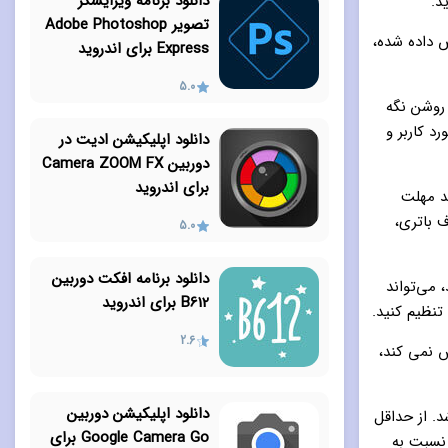
دانلود برنامه ویرایشگر
د.
تصویر Adobe Photoshop
 داده شده،
Express برای اندروید
5.0
 روشن نگه
ساس بازخورد کاربر و
دانلود اپلیکیشن ادیت در
دوربین Camera ZOOM FX
برای اندروید
ید مهلت
 باتری،
5.0
دانلود برنامه افکت دوربین
 می‌تواند
B612 برای اندروید
تنظیم کنید.
2.6
فحه‌ نمایش را خاموش نمی ‌کند،
دانلود اپلیکیشن دوربین
اشد. از حداقل
Google Camera Go برای
 نسبت به