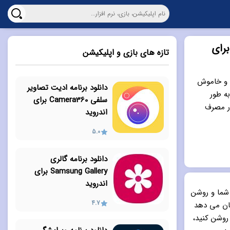
 اپلیکیشن مدیریت صفحه نمایش KinScreen برای
تازه های بازی و اپلیکیشن
ن و خاموش
دانلود برنامه ادیت تصاویر
د به طور
سلفی Camera360 برای
در مصرف
اندروید
5.0
دانلود برنامه گالری
Samsung Gallery برای
اندروید
د شما و روشن
4.7
کان می دهد
روشن کنید،