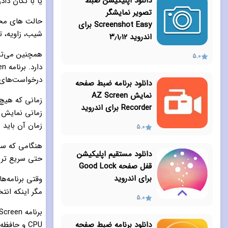
دانلود اپلیکیشن ضبط
یا با تکان دا
تصویر نمایشگر
حالت های مخت
Screenshot Easy برای
شیب، زاویه، 
اندروید ۳٫۱٫۱۲
همچنین می‌توا
5.0
درخواست‌های و
دانلود برنامه ضبط صفحه
نمایش AZ Screen
زمانی که هیچ 
Recorder برای اندروید
زمانی نمایش 
زمان آن باید 
5.0
هنگامی که سنس
دانلود مستقیم اپلیکیشن
حتی سریع‌ تر 
قفل صفحه Good Lock
برای اندروید
مگر اینکه انت
5.0
دانلود برنامه ضبط صفحه
CPU و حاف