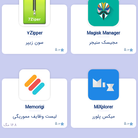
7Zipper
Magisk Manager
مجیسک منیجر
سون زیپر
5.0
5.0
Memorigi
MiXplorer
میکس پلورر
لیست وظایف مموریگی
5.0
5.0
16.8 مگ