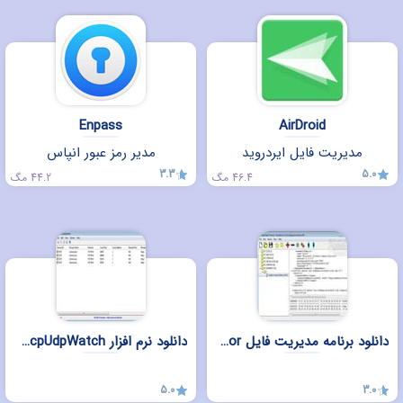
Enpass
AirDroid
مدیریت فایل ایردروید
مدیر رمز عبور انپاس
3.3
5.0
46.4 مگ
44.2 مگ
دانلود برنامه مدیریت فایل RisohEditor برای ویندوز
دانلود نرم افزار LiveTcpUdpWatch برای ویندوز
5.0
3.0