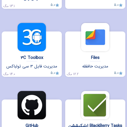
5.0
5.0
13.1 مگ
3C Toolbox
Files
مدیریت حافظه
مدیریت فایل 3 سی تولباکس
5.0
5.0
12.2 مگ
14.0 مگ
اپلیکیششن BlackBerry Tasks
GitHub