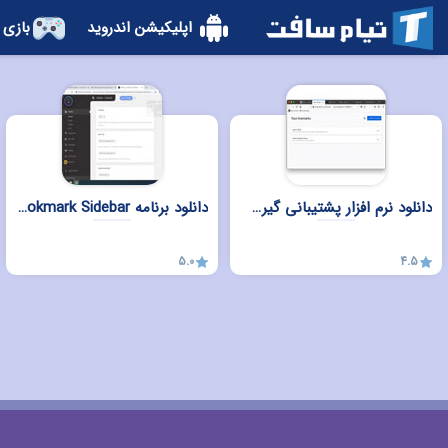
اپلیکیشن اندروید
بازی 
دانلود نرم افزار پشتیبانی گیری بوکمارک Livemarks for firefox برای ویندوز
دانلود برنامه Bookmark Sidebar برای مرورگرهای کروم و ادج
5.0
4.5