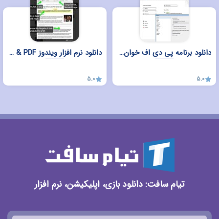
دانلود برنامه پی دی اف خوان Master PDF Editor برای ویندوز
دانلود نرم افزار ویندوز Print Friendly & PDF برای کروم، فایرفاکس، Edge و سافاری
5.0
5.0
تیام سافت: دانلود بازی، اپلیکیشن، نرم افزار