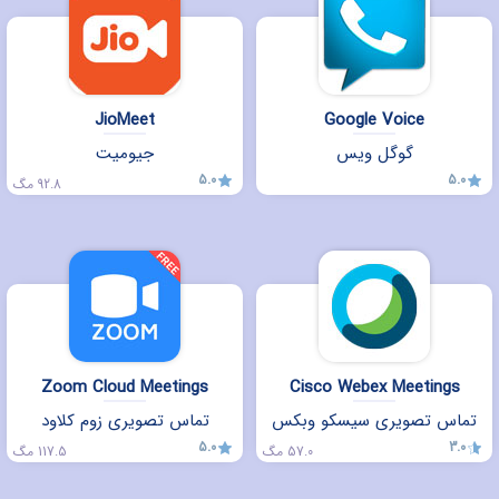
JioMeet
Google Voice
گوگل ویس
جیومیت
5.0
5.0
92.8 مگ
Zoom Cloud Meetings
Cisco Webex Meetings
تماس تصویری سیسکو وبکس
تماس تصویری زوم کلاود
5.0
3.0
57.0 مگ
117.5 مگ